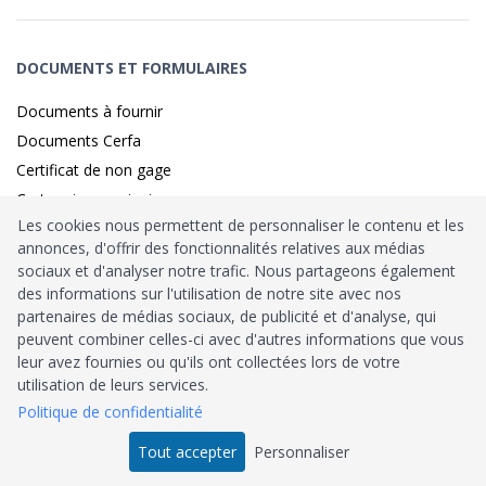
DOCUMENTS ET FORMULAIRES
Documents à fournir
Documents Cerfa
Certificat de non gage
Carte grise provisoire
Les cookies nous permettent de personnaliser le contenu et les
annonces, d'offrir des fonctionnalités relatives aux médias
sociaux et d'analyser notre trafic. Nous partageons également
Identité sécurisé par
France
Connect
des informations sur l'utilisation de notre site avec nos
partenaires de médias sociaux, de publicité et d'analyse, qui
Habilitation
Ministère de l’Intérieur
: n°212900
peuvent combiner celles-ci avec d'autres informations que vous
leur avez fournies ou qu'ils ont collectées lors de votre
Agrément
Trésor Public
: n°52480
utilisation de leurs services.
Politique de confidentialité
Tous droits réservés © 2026
Tout accepter
Personnaliser