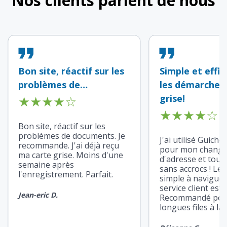
Nos clients parlent de nous
Bon site, réactif sur les
Simple et effi
problèmes de…
les démarches 
★
★
★
★
☆
grise!
★
★
★
★
☆
Bon site, réactif sur les
problèmes de documents. Je
J'ai utilisé Guiche
recommande. J'ai déjà reçu
pour mon chang
ma carte grise. Moins d'une
d'adresse et tout 
semaine après
sans accrocs ! Le s
l'enregistrement. Parfait.
simple à naviguer 
service client est r
Jean-eric D.
Recommandé pour 
longues files à la