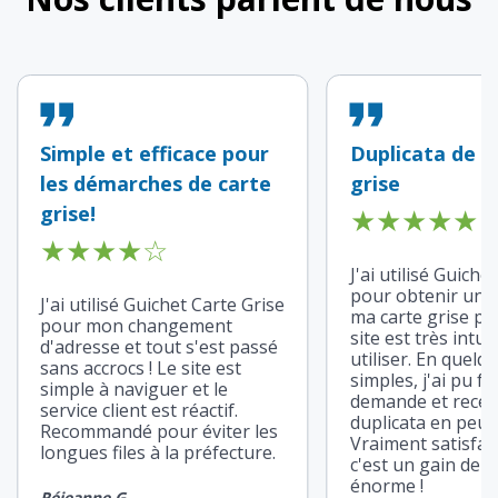
Simple et efficace pour
Duplicata de m
les démarches de carte
grise
grise!
★
★
★
★
★
★
★
★
★
☆
J'ai utilisé Guiche
pour obtenir un d
J'ai utilisé Guichet Carte Grise
ma carte grise pe
pour mon changement
site est très intuit
d'adresse et tout s'est passé
utiliser. En quelq
sans accrocs ! Le site est
simples, j'ai pu f
simple à naviguer et le
demande et recev
service client est réactif.
duplicata en peu 
Recommandé pour éviter les
Vraiment satisfait
longues files à la préfecture.
c'est un gain de 
énorme !
Réjeanne G.