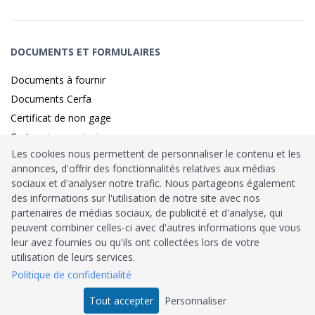
DOCUMENTS ET FORMULAIRES
Documents à fournir
Documents Cerfa
Certificat de non gage
Carte grise provisoire
Les cookies nous permettent de personnaliser le contenu et les
annonces, d'offrir des fonctionnalités relatives aux médias
sociaux et d'analyser notre trafic. Nous partageons également
Identité sécurisé par
France
Connect
des informations sur l'utilisation de notre site avec nos
partenaires de médias sociaux, de publicité et d'analyse, qui
Habilitation
Ministère de l’Intérieur
: n°212900
peuvent combiner celles-ci avec d'autres informations que vous
leur avez fournies ou qu'ils ont collectées lors de votre
Agrément
Trésor Public
: n°52480
utilisation de leurs services.
Politique de confidentialité
Tous droits réservés © 2026
Tout accepter
Personnaliser