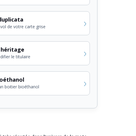
uplicata
vol de votre carte grise
 héritage
fier le titulaire
ioéthanol
un boitier bioéthanol