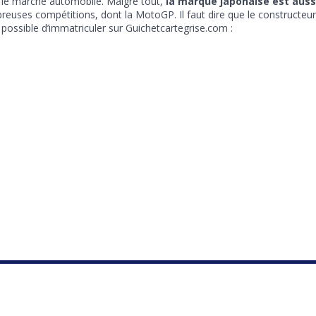
 le marché automobile. Malgré tout,
la marque japonaise est aussi
breuses compétitions, dont la MotoGP. Il faut dire que le construct
s possible d’immatriculer sur Guichetcartegrise.com :