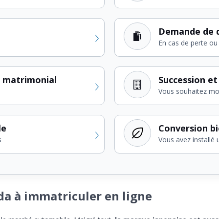
Demande de d
En cas de perte ou 
 matrimonial
Succession et
Vous souhaitez modi
le
Conversion b
s
Vous avez installé 
da à immatriculer en ligne