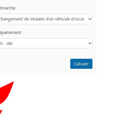
émarche :
épartement :
Calculer