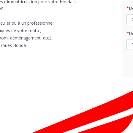
s d’immatriculation pour votre Honda si :
n ;
D
ulier ou à un professionnel ;
niques de votre moto ;
D
nom, déménagement, etc.) ;
x roues Honda.