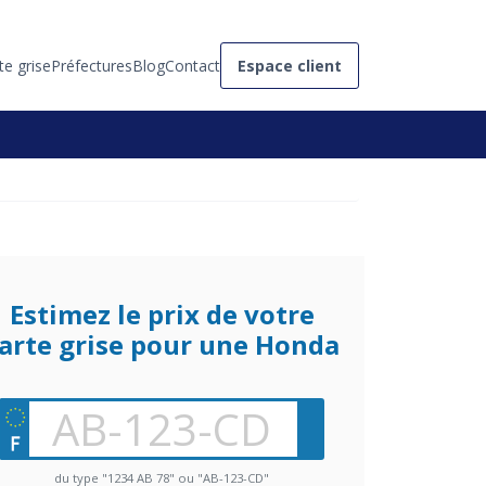
te grise
Préfectures
Blog
Contact
Espace client
Estimez le prix de votre
arte grise pour une Honda
du type "1234 AB 78" ou "AB-123-CD"