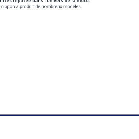
 très réputée dans l'univers de la moto
,
eur nippon a produit de nombreux modèles