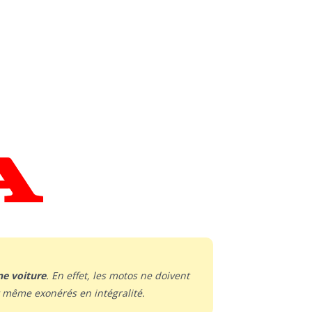
ne voiture
. En effet, les motos ne doivent
t même exonérés en intégralité.