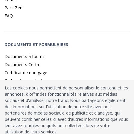
Pack Zen
FAQ
DOCUMENTS ET FORMULAIRES
Documents à fournir
Documents Cerfa
Certificat de non gage
Carte grise provisoire
Les cookies nous permettent de personnaliser le contenu et les
annonces, d'offrir des fonctionnalités relatives aux médias
sociaux et d'analyser notre trafic. Nous partageons également
Identité sécurisé par
France
Connect
des informations sur l'utilisation de notre site avec nos
partenaires de médias sociaux, de publicité et d'analyse, qui
Habilitation
Ministère de l’Intérieur
: n°212900
peuvent combiner celles-ci avec d'autres informations que vous
leur avez fournies ou qu'ils ont collectées lors de votre
Agrément
Trésor Public
: n°52480
utilisation de leurs services.