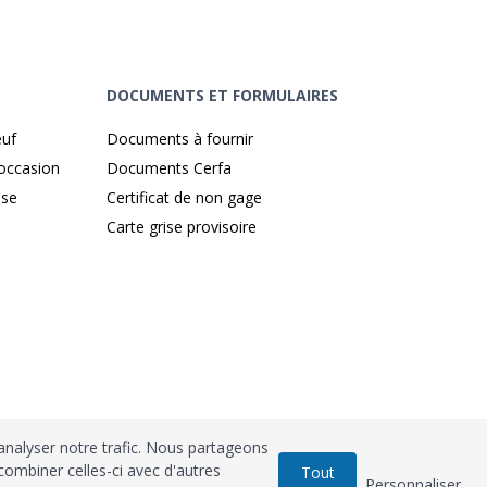
DOCUMENTS ET FORMULAIRES
euf
Documents à fournir
'occasion
Documents Cerfa
ise
Certificat de non gage
Carte grise provisoire
'analyser notre trafic. Nous partageons
combiner celles-ci avec d'autres
Tout
r
: n°212900
Agrément
Trésor Public
: n°52480
Personnaliser