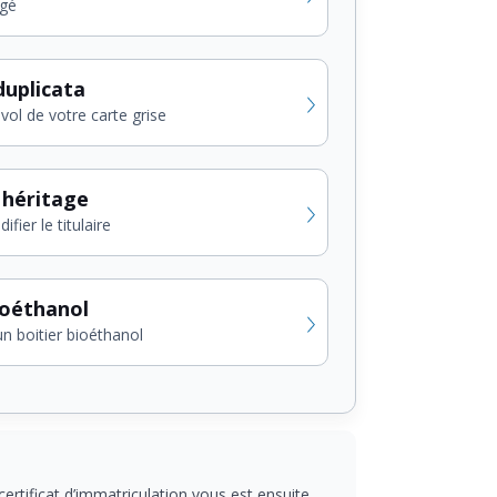
gé
uplicata
vol de votre carte grise
 héritage
fier le titulaire
ioéthanol
un boitier bioéthanol
ertificat d’immatriculation vous est ensuite