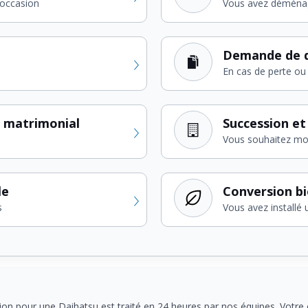
'occasion
Vous avez déména
Demande de d
En cas de perte ou 
 matrimonial
Succession et
Vous souhaitez modi
le
Conversion b
s
Vous avez installé 
ion pour une Daihatsu est traité en 24 heures par nos équipes. Votre c