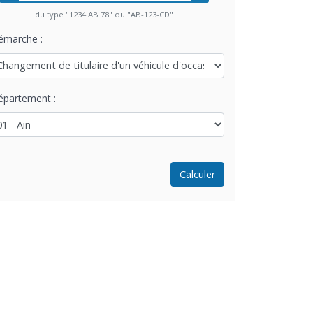
du type "1234 AB 78" ou "AB-123-CD"
émarche :
épartement :
Calculer