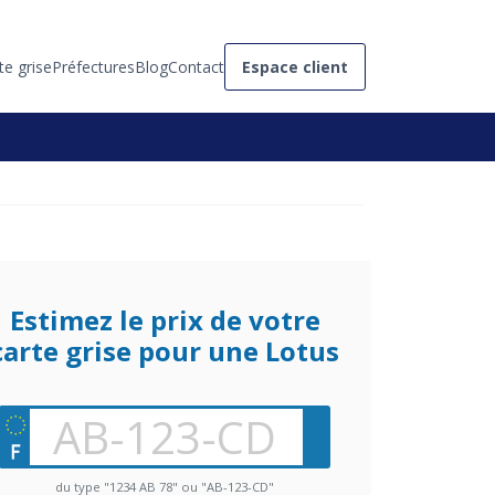
te grise
Préfectures
Blog
Contact
Espace client
Estimez le prix de votre
carte grise pour une Lotus
du type "1234 AB 78" ou "AB-123-CD"