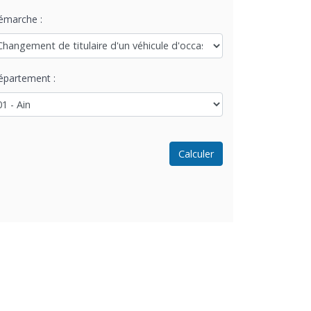
émarche :
épartement :
Calculer