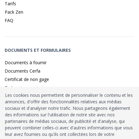
Tarifs
Pack Zen
FAQ
DOCUMENTS ET FORMULAIRES
Documents à fournir
Documents Cerfa
Certificat de non gage
Carte grise provisoire
Les cookies nous permettent de personnaliser le contenu et les
annonces, d'offrir des fonctionnalités relatives aux médias
sociaux et d'analyser notre trafic. Nous partageons également
Identité sécurisé par
France
Connect
des informations sur l'utilisation de notre site avec nos
partenaires de médias sociaux, de publicité et d'analyse, qui
Habilitation
Ministère de l’Intérieur
: n°212900
peuvent combiner celles-ci avec d'autres informations que vous
leur avez fournies ou qu'ils ont collectées lors de votre
Agrément
Trésor Public
: n°52480