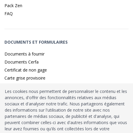
Pack Zen
FAQ
DOCUMENTS ET FORMULAIRES
Documents à fournir
Documents Cerfa
Certificat de non gage
Carte grise provisoire
Les cookies nous permettent de personnaliser le contenu et les
annonces, d'offrir des fonctionnalités relatives aux médias
Identité sécurisé par
France
Connect
sociaux et d'analyser notre trafic. Nous partageons également
des informations sur l'utilisation de notre site avec nos
Habilitation
Ministère de l’Intérieur
: n°212900
partenaires de médias sociaux, de publicité et d'analyse, qui
peuvent combiner celles-ci avec d'autres informations que vous
Agrément
Trésor Public
: n°52480
leur avez fournies ou qu'ils ont collectées lors de votre