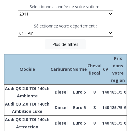
Sélectionnez l'année de votre voiture :
Sélectionnez votre département :
Plus de filtres
Prix
Cheval
dans
Modèle
Carburant
Norme
CV
fiscal
votre
région
Audi Q3 2.0 TDI 140ch
Diesel
Euro 5
8
140
185,75 €
Ambiente
Audi Q3 2.0 TDI 140ch
Diesel
Euro 5
8
140
185,75 €
Ambition Luxe
Audi Q3 2.0 TDI 140ch
Diesel
Euro 5
8
140
185,75 €
Attraction