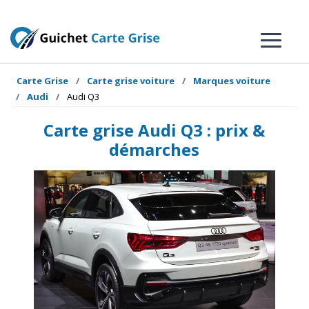
Carte Grise
Carte grise voiture
Marques voiture
Audi
Audi Q3
Carte grise Audi Q3 : prix &
démarches