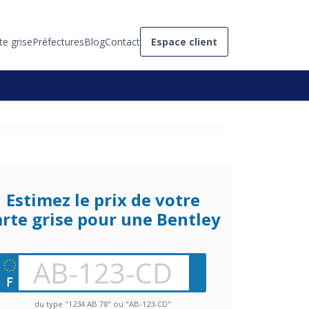
te grise
Préfectures
Blog
Contact
Espace client
Estimez le prix de votre
arte grise pour une Bentley
du type "1234 AB 78" ou "AB-123-CD"