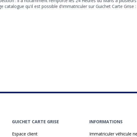
ition : il a notamment remporté les 24 Heures du Mans à plusieurs r
 catalogue qu'il est possible d'immatriculer sur Guichet Carte Grise :
GUICHET CARTE GRISE
INFORMATIONS
Espace client
Immatriculer véhicule n