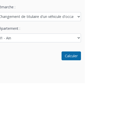
émarche :
épartement :
Calculer