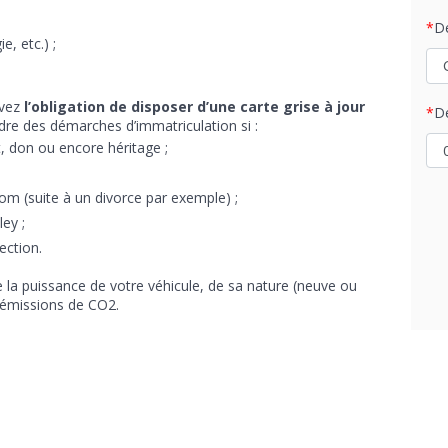
D
e, etc.) ;
avez
l’obligation de disposer d’une carte grise à jour
D
re des démarches d’immatriculation si :
at, don ou encore héritage ;
 (suite à un divorce par exemple) ;
ey ;
ection.
e la puissance de votre véhicule, de sa nature (neuve ou
d’émissions de CO2.