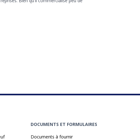
eprises. Bien qu'il commercialise peu de
DOCUMENTS ET FORMULAIRES
euf
Documents à fournir