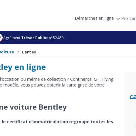
Démarches en ligne
Prix car
Agrément
Trésor Public
: n°52480
voiture
Bentley
ley en ligne
'occasion ou même de collection ? Continental GT, Flying
e modèle, vous pouvez obtenir la carte grise de votre
c
une voiture Bentley
,
le certificat d’immatriculation regroupe toutes les