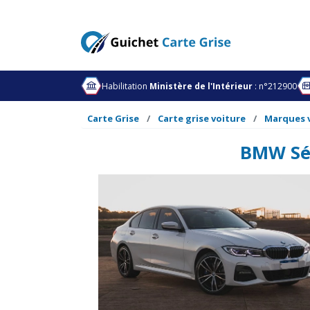
Habilitation
Ministère de l'Intérieur
: n°212900
Carte Grise
Carte grise voiture
Marques 
BMW Sér