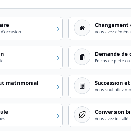
aire
Changement 
 d'occasion
Vous avez déména
on
Demande de d
le
En cas de perte ou 
ut matrimonial
Succession et
Vous souhaitez modi
cule
Conversion b
ues
Vous avez installé 