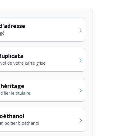
d'adresse
gé
uplicata
vol de votre carte grise
 héritage
fier le titulaire
ioéthanol
un boitier bioéthanol