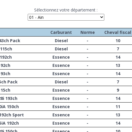
Sélectionnez votre département :
Carburant
Norme
Cheval fiscal
143ch Pack
Diesel
-
10
 115ch
Diesel
-
7
 192ch
Essence
-
14
 192ch
Essence
-
13
 193ch
Essence
-
14
15ch Pack
Diesel
-
7
 115ch
Essence
-
9
28i 193ch
Essence
-
14
0iA 150ch
Essence
-
11
 192ch Sport
Essence
-
13
5iA 192ch
Essence
-
14
20i 150ch
Essence
-
10