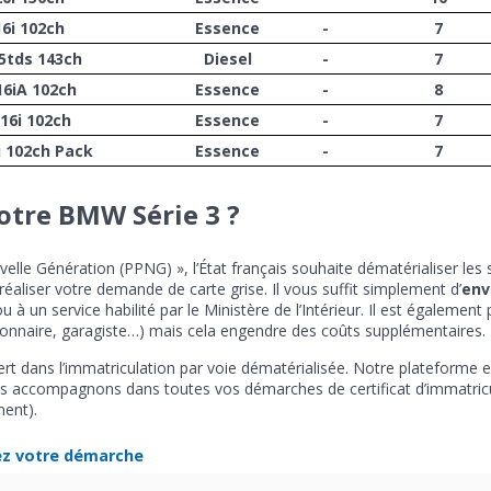
16i 102ch
Essence
-
7
25tds 143ch
Diesel
-
7
16iA 102ch
Essence
-
8
16i 102ch
Essence
-
7
i 102ch Pack
Essence
-
7
tre BMW Série 3 ?
elle Génération (PPNG) », l’État français souhaite dématérialiser les 
réaliser votre demande de carte grise. Il vous suffit simplement d’
env
 un service habilité par le Ministère de l’Intérieur. Il est également 
sionnaire, garagiste…) mais cela engendre des coûts supplémentaires.
rt dans l’immatriculation par voie dématérialisée. Notre plateforme est 
s accompagnons dans toutes vos démarches de certificat d’immatricul
ment).
ez votre démarche