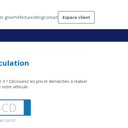
te grise
Préfectures
Blog
Contact
Espace client
culation
 3 ? Découvrez les prix et démarches à réaliser
e votre véhicule.
"AB-123-CD"