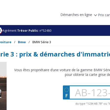
Démarches en ligne
Prix car
Agrément
Trésor Public
: n°52480
voiture
Bmw
BMW Série 3
ie 3 : prix & démarches d'immatri
Vous êtes propriétaire d’une voiture de la gamme BMW Série
pour obtenir la carte grise d
du type "1234 AB 78" ou 