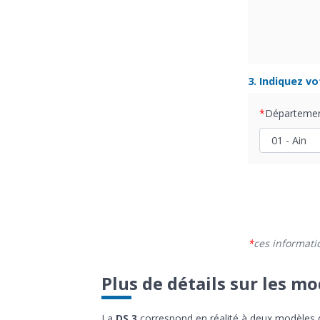
3. Indiquez v
Départeme
ces informati
Plus de détails sur les mo
La
DS 3
correspond en réalité à deux modèles di