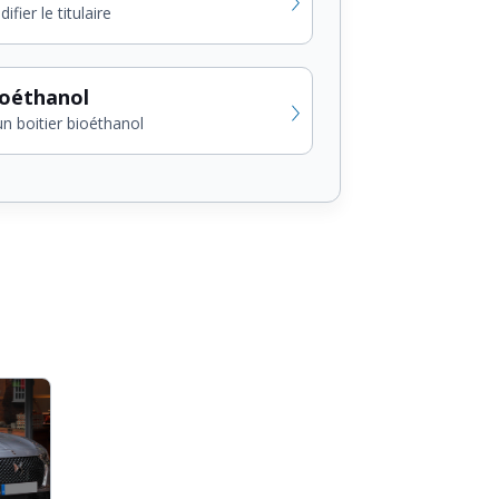
fier le titulaire
ioéthanol
un boitier bioéthanol