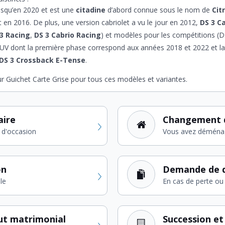
usqu’en 2020 et est une
citadine
d’abord connue sous le nom de
Cit
t en 2016. De plus, une version cabriolet a vu le jour en 2012,
DS 3 C
3 Racing
,
DS 3 Cabrio Racing
) et modèles pour les compétitions (
SUV dont la première phase correspond aux années 2018 et 2022 et l
DS 3 Crossback E-Tense
.
r Guichet Carte Grise pour tous ces modèles et variantes.
aire
Changement 
 d'occasion
Vous avez déména
on
Demande de d
le
En cas de perte ou 
ut matrimonial
Succession et