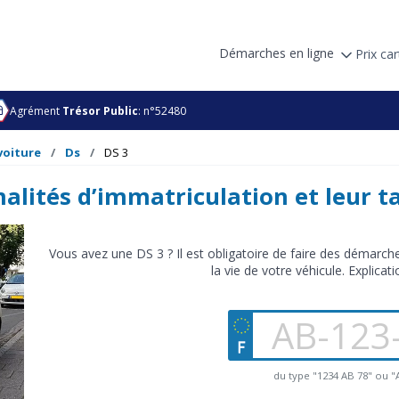
Démarches en ligne
Prix car
Agrément
Trésor Public
: n°52480
voiture
Ds
DS 3
alités d’immatriculation et leur ta
Vous avez une DS 3 ? Il est obligatoire de faire des démarc
la vie de votre véhicule. Explicati
du type "1234 AB 78" ou 