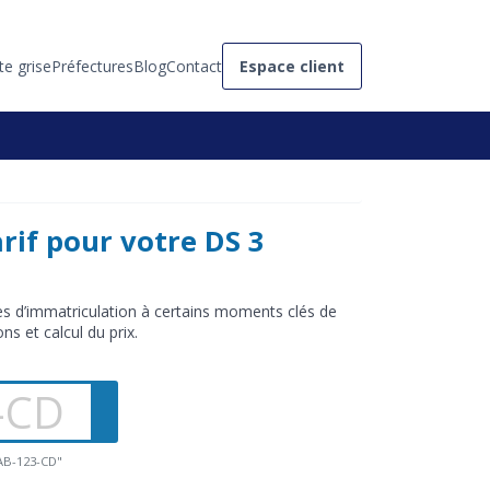
te grise
Préfectures
Blog
Contact
Espace client
rif pour votre DS 3
hes d’immatriculation à certains moments clés de
ons et calcul du prix.
"AB-123-CD"