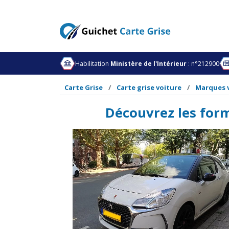
Habilitation
Ministère de l'Intérieur
: n°212900
Carte Grise
Carte grise voiture
Marques 
Découvrez les form