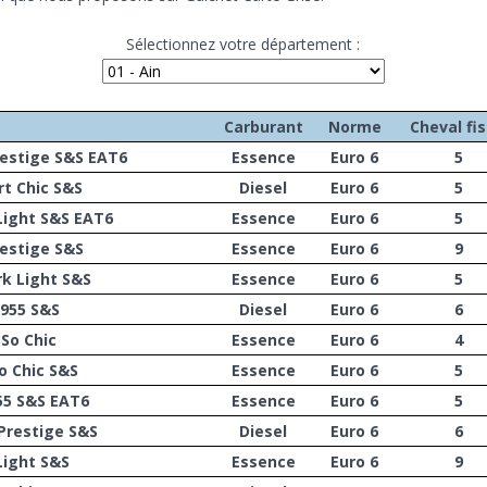
Sélectionnez votre département :
Carburant
Norme
Cheval fis
restige S&S EAT6
Essence
Euro 6
5
rt Chic S&S
Diesel
Euro 6
5
Light S&S EAT6
Essence
Euro 6
5
restige S&S
Essence
Euro 6
9
rk Light S&S
Essence
Euro 6
5
1955 S&S
Diesel
Euro 6
6
So Chic
Essence
Euro 6
4
o Chic S&S
Essence
Euro 6
5
55 S&S EAT6
Essence
Euro 6
5
 Prestige S&S
Diesel
Euro 6
6
Light S&S
Essence
Euro 6
9