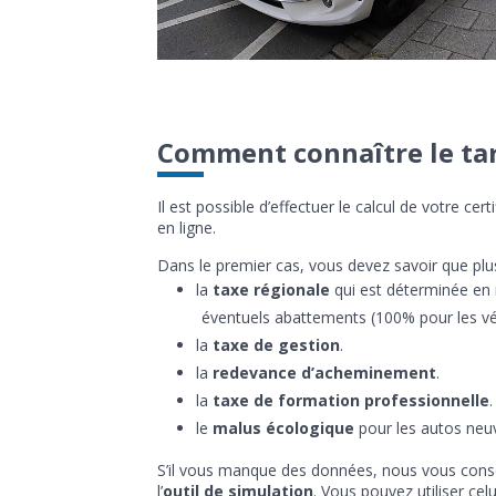
Comment connaître le tar
Il est possible d’effectuer le calcul de votre c
en ligne.
Dans le premier cas, vous devez savoir que plus
la
taxe régionale
qui est déterminée en mu
éventuels abattements (100% pour les véh
la
taxe de gestion
.
la
redevance d’acheminement
.
la
taxe de formation professionnelle
.
le
malus écologique
pour les autos neuv
S’il vous manque des données, nous vous conseil
l’
outil de simulation
. Vous pouvez utiliser ce