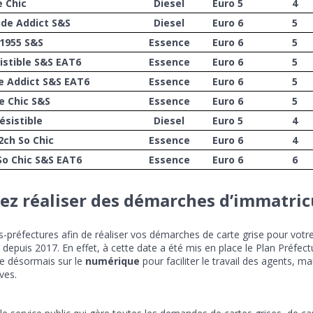
e Chic
Diesel
Euro 5
4
ude Addict S&S
Diesel
Euro 6
5
 1955 S&S
Essence
Euro 6
5
istible S&S EAT6
Essence
Euro 6
5
e Addict S&S EAT6
Essence
Euro 6
5
e Chic S&S
Essence
Euro 6
5
ésistible
Diesel
Euro 5
4
2ch So Chic
Essence
Euro 6
4
So Chic S&S EAT6
Essence
Euro 6
6
ez réaliser des démarches d’immatricu
us-préfectures afin de réaliser vos démarches de carte grise pour votr
re depuis 2017. En effet, à cette date a été mis en place le Plan Préfe
e désormais sur le
numérique
pour faciliter le travail des agents, m
ves.