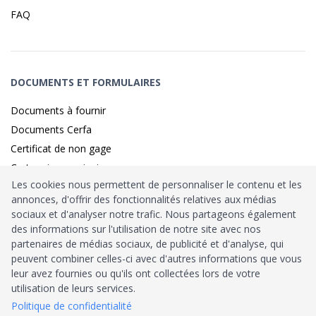
FAQ
DOCUMENTS ET FORMULAIRES
Documents à fournir
Documents Cerfa
Certificat de non gage
Carte grise provisoire
Les cookies nous permettent de personnaliser le contenu et les
annonces, d'offrir des fonctionnalités relatives aux médias
sociaux et d'analyser notre trafic. Nous partageons également
Identité sécurisé par
France
Connect
des informations sur l'utilisation de notre site avec nos
partenaires de médias sociaux, de publicité et d'analyse, qui
Habilitation
Ministère de l’Intérieur
: n°212900
peuvent combiner celles-ci avec d'autres informations que vous
leur avez fournies ou qu'ils ont collectées lors de votre
Agrément
Trésor Public
: n°52480
utilisation de leurs services.
Politique de confidentialité