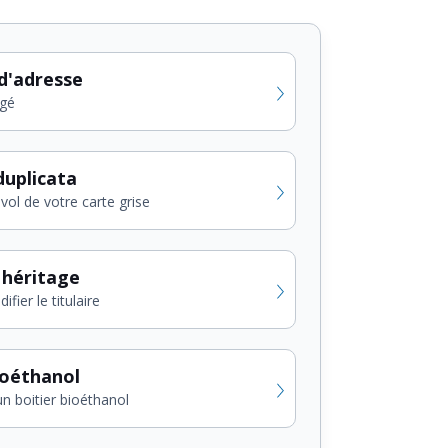
d'adresse
gé
uplicata
vol de votre carte grise
 héritage
fier le titulaire
ioéthanol
un boitier bioéthanol