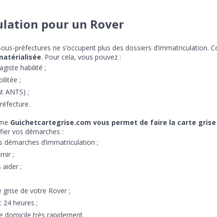
lation pour un Rover
 sous-préfectures ne s’occupent plus des dossiers d’immatriculation.
matérialisée
. Pour cela, vous pouvez :
iste habilité ;
litée ;
nt ANTS) ;
réfecture.
orme
Guichetcartegrise.com vous permet de faire la carte grise
fier vos démarches :
s démarches d’immatriculation ;
nir ;
 aider ;
e grise de votre Rover ;
 24 heures ;
e domicile très rapidement.