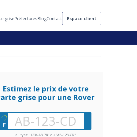
te grise
Préfectures
Blog
Contact
Espace client
Estimez le prix de votre
carte grise pour une Rover
du type "1234 AB 78" ou "AB-123-CD"