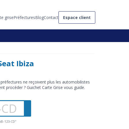
te grise
Préfectures
Blog
Contact
Espace client
eat Ibiza
 préfectures ne reçoivent plus les automobilistes
nt procéder ? Guichet Carte Grise vous guide.
"AB-123-CD"