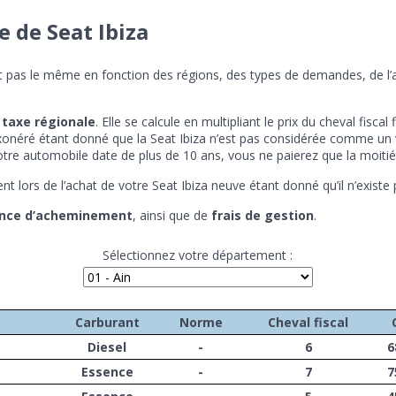
 de Seat Ibiza
‘est pas le même en fonction des régions, des types de demandes, de l
e
taxe régionale
. Elle se calcule en multipliant le prix du cheval fisc
xonéré étant donné que la Seat Ibiza n’est pas considérée comme un 
tre automobile date de plus de 10 ans, vous ne paierez que la moitié
nt lors de l’achat de votre Seat Ibiza neuve étant donné qu’il n’existe
ance d’acheminement
, ainsi que de
frais de gestion
.
Sélectionnez votre département :
Carburant
Norme
Cheval fiscal
Diesel
-
6
6
Essence
-
7
7