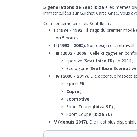
5 générations de Seat Ibiza
elles-mêmes divi
immatriculées sur Guichet Carte Grise. Vous av
Cela concerne ainsi les Seat Ibiza :
I (1984 - 1992)
. Il s’agit du premier mod
ou 5 portes.
II (1993 - 2002)
. Son design est retravail
III (2002 - 2008)
. Celle-ci gagne en confor
sportive (
Seat Ibiza FR
) en 2004 ;
écologique (
Seat Ibiza Ecomotive
IV (2008 - 2017)
. Elle accentue l’aspect 
sport FR
;
Cupra
;
Ecomotive
;
Sport Tourer (
Ibiza ST
) ;
Sport Coupé (
Ibiza SC
)
V (depuis 2017)
. Elle n’est plus disponibl