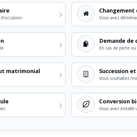
aire
Changement 
 d'occasion
Vous avez déména
on
Demande de d
le
En cas de perte ou 
ut matrimonial
Succession et
Vous souhaitez modi
cule
Conversion b
ues
Vous avez installé 