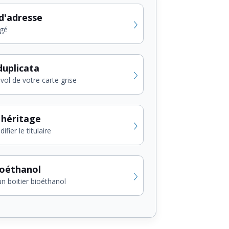
d'adresse
gé
uplicata
vol de votre carte grise
 héritage
fier le titulaire
ioéthanol
un boitier bioéthanol