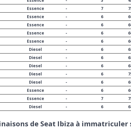
Essence
-
5
4
Essence
-
7
7
Essence
-
6
6
Essence
-
6
6
Essence
-
6
6
Essence
-
6
6
Diesel
-
6
6
Diesel
-
6
6
Diesel
-
6
6
Diesel
-
6
7
Diesel
-
6
6
Essence
-
6
6
Essence
-
7
7
Diesel
-
6
6
inaisons de Seat Ibiza à immatriculer 