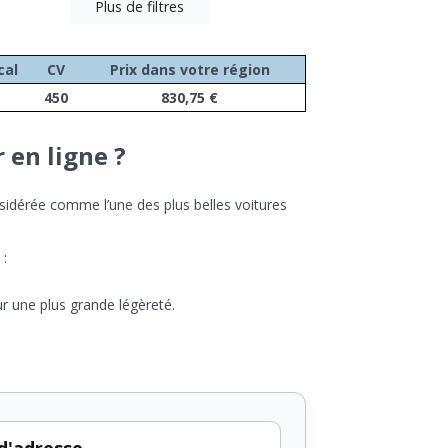
Plus de filtres
cal
CV
Prix dans votre région
450
830,75 €
 en ligne ?
sidérée comme l’une des plus belles voitures
 :
r une plus grande légèreté.
d'adresse