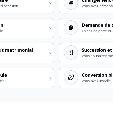
 d'occasion
Vous avez déména
on
Demande de d
le
En cas de perte ou 
ut matrimonial
Succession et
Vous souhaitez modi
cule
Conversion b
ues
Vous avez installé 