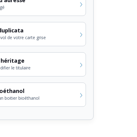
gé
uplicata
vol de votre carte grise
 héritage
fier le titulaire
ioéthanol
un boitier bioéthanol