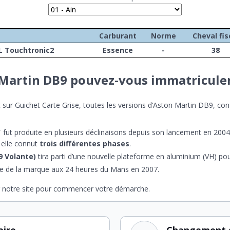
Carburant
Norme
Cheval fis
L Touchtronic2
Essence
-
38
 Martin DB9 pouvez-vous immatriculer
ur Guichet Carte Grise, toutes les versions d’Aston Martin DB9, con
GT fut produite en plusieurs déclinaisons depuis son lancement en 2004
 elle connut
trois différentes phases
.
9 Volante)
tira parti d’une nouvelle plateforme en aluminium (VH) pou
ire de la marque aux 24 heures du Mans en 2007.
r notre site pour commencer votre démarche.
aire
Changement 