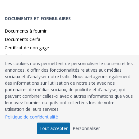
DOCUMENTS ET FORMULAIRES
Documents à fournir
Documents Cerfa
Certificat de non gage
Carte grise provisoire
Les cookies nous permettent de personnaliser le contenu et les
annonces, d'offrir des fonctionnalités relatives aux médias
sociaux et d'analyser notre trafic. Nous partageons également
Identité sécurisé par
France
Connect
des informations sur l'utilisation de notre site avec nos
partenaires de médias sociaux, de publicité et d'analyse, qui
Habilitation
Ministère de l’Intérieur
: n°212900
peuvent combiner celles-ci avec d'autres informations que vous
leur avez fournies ou qu'ils ont collectées lors de votre
Agrément
Trésor Public
: n°52480
utilisation de leurs services.
Politique de confidentialité
Tous droits réservés © 2026
Tout accepter
Personnaliser