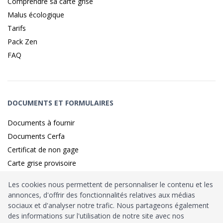
Comprendre sa carte grise
Malus écologique
Tarifs
Pack Zen
FAQ
DOCUMENTS ET FORMULAIRES
Documents à fournir
Documents Cerfa
Certificat de non gage
Carte grise provisoire
Les cookies nous permettent de personnaliser le contenu et les
annonces, d'offrir des fonctionnalités relatives aux médias
Identité sécurisé par
France
Connect
sociaux et d'analyser notre trafic. Nous partageons également
des informations sur l'utilisation de notre site avec nos
Habilitation
Ministère de l’Intérieur
: n°212900