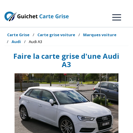
Carte Grise
Carte grise voiture
Marques voiture
Audi
Audi A3
Faire la carte grise d'une Audi
A3