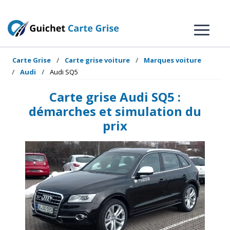
Carte Grise
Carte grise voiture
Marques voiture
Audi
Audi SQ5
Carte grise Audi SQ5 :
démarches et simulation du
prix