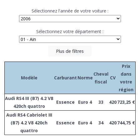
Sélectionnez l'année de votre voiture :
Sélectionnez votre département :
Plus de filtres
Prix
Cheval
dans
Modèle
Carburant
Norme
CV
fiscal
votre
région
Audi RS4 III (B7) 4.2 V8
Essence
Euro 4
33
420
723,25 €
420ch quattro
Audi RS4 Cabriolet III
(B7) 4.2 V8 420ch
Essence
Euro 4
34
420
744,75 €
quattro