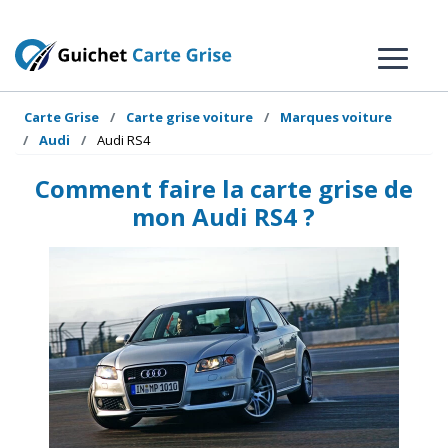
Carte Grise
Carte grise voiture
Marques voiture
Audi
Audi RS4
Comment faire la carte grise de
mon Audi RS4 ?