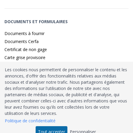
DOCUMENTS ET FORMULAIRES
Documents à fournir
Documents Cerfa
Certificat de non gage
Carte grise provisoire
Les cookies nous permettent de personnaliser le contenu et les
annonces, d'offrir des fonctionnalités relatives aux médias
Identité sécurisé par
France
Connect
sociaux et d'analyser notre trafic. Nous partageons également
des informations sur l'utilisation de notre site avec nos
Habilitation
Ministère de l’Intérieur
: n°212900
partenaires de médias sociaux, de publicité et d'analyse, qui
peuvent combiner celles-ci avec d'autres informations que vous
Agrément
Trésor Public
: n°52480
leur avez fournies ou qu'ils ont collectées lors de votre
utilisation de leurs services.
Tous droits réservés © 2026
Politique de confidentialité
Tout accepter
Personnaliser