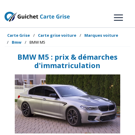
Carte Grise
Carte grise voiture
Marques voiture
Bmw
BMW M5
BMW M5 : prix & démarches
d'immatriculation