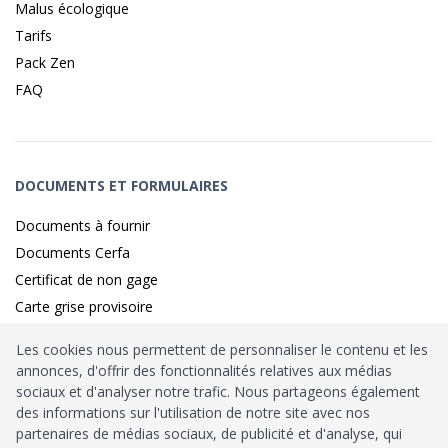
Malus écologique
Tarifs
Pack Zen
FAQ
DOCUMENTS ET FORMULAIRES
Documents à fournir
Documents Cerfa
Certificat de non gage
Carte grise provisoire
Les cookies nous permettent de personnaliser le contenu et les
annonces, d'offrir des fonctionnalités relatives aux médias
Identité sécurisé par
France
Connect
sociaux et d'analyser notre trafic. Nous partageons également
des informations sur l'utilisation de notre site avec nos
Habilitation
Ministère de l’Intérieur
: n°212900
partenaires de médias sociaux, de publicité et d'analyse, qui