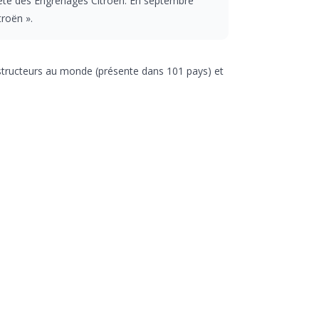
ociété des Engrenages Citroën. En septembre
troën ».
structeurs au monde (présente dans 101 pays) et