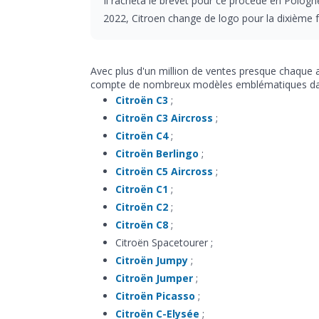
Il racheta le brevet pour ce procédé en Pologn
2022, Citroen change de logo pour la dixième fo
Avec plus d'un million de ventes presque chaque 
compte de nombreux modèles emblématiques d
Citroën C3
;
Citroën C3 Aircross
;
Citroën C4
;
Citroën Berlingo
;
Citroën C5 Aircross
;
Citroën C1
;
Citroën C2
;
Citroën C8
;
Citroën Spacetourer ;
Citroën Jumpy
;
Citroën Jumper
;
Citroën Picasso
;
Citroën C-Elysée
;