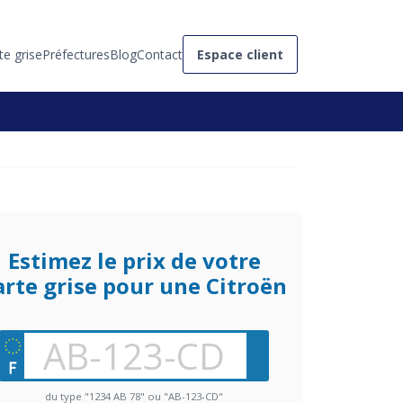
te grise
Préfectures
Blog
Contact
Espace client
Estimez le prix de votre
arte grise pour une Citroën
du type "1234 AB 78" ou "AB-123-CD"