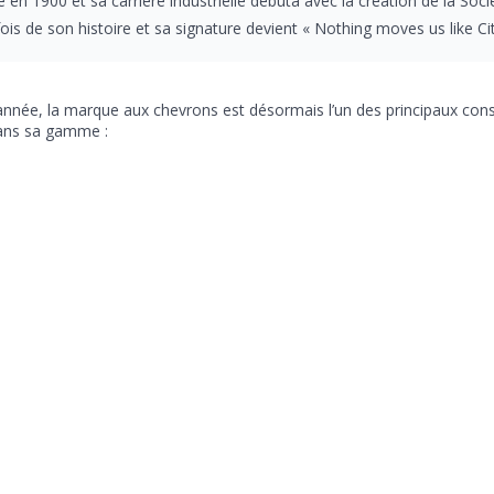
e en 1900 et sa carrière industrielle débuta avec la création de la S
is de son histoire et sa signature devient « Nothing moves us like Ci
année, la marque aux chevrons est désormais l’un des principaux con
ans sa gamme :