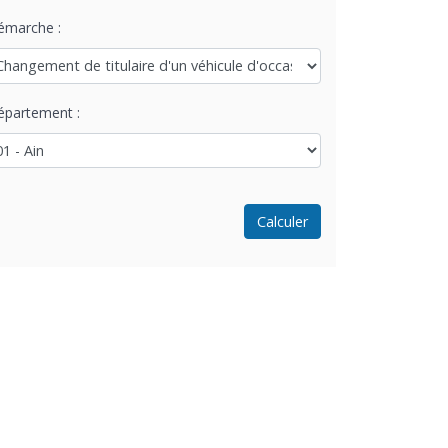
émarche :
épartement :
Calculer