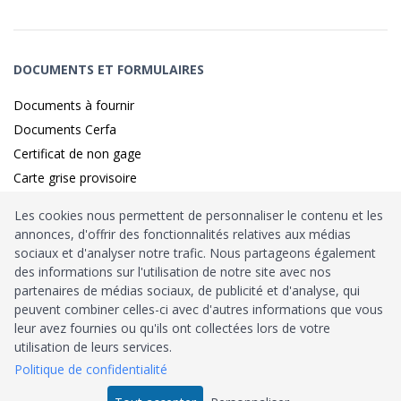
DOCUMENTS ET FORMULAIRES
Documents à fournir
Documents Cerfa
Certificat de non gage
Carte grise provisoire
Les cookies nous permettent de personnaliser le contenu et les
annonces, d'offrir des fonctionnalités relatives aux médias
Identité sécurisé par
France
Connect
sociaux et d'analyser notre trafic. Nous partageons également
des informations sur l'utilisation de notre site avec nos
Habilitation
Ministère de l’Intérieur
: n°212900
partenaires de médias sociaux, de publicité et d'analyse, qui
peuvent combiner celles-ci avec d'autres informations que vous
Agrément
Trésor Public
: n°52480
leur avez fournies ou qu'ils ont collectées lors de votre
utilisation de leurs services.
Tous droits réservés © 2026
Politique de confidentialité