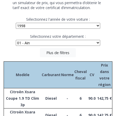
un simulateur de prix, qui vous permettra d’obtenir le
tarif exact de votre certificat d’immatriculation.
Sélectionnez l'année de votre voiture :
Sélectionnez votre département :
Plus de filtres
Prix
Cheval
dans
Modèle
Carburant
Norme
CV
fiscal
votre
région
Citroën Xsara
Coupe 1.9 TD Clim
Diesel
-
6
90.0
142,75 €
3p
Citroën Xsara
Diesel
-
6
90.0
142,75 €