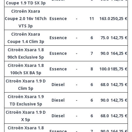
Coupe 1.9 TD SX 3p
Citroën Xsara
Coupe 2.0 16v 167ch
Essence
-
11
163.0
250,25 €
VTS 3p
Citroën Xsara
Essence
-
6
75.0
142,75 €
Coupe 1.4 Clim 3p
Citroën Xsara 1.8
Essence
-
7
90.0
164,25 €
90ch Exclusive 5p
Citroën Xsara 1.8
Essence
-
8
100.0
185,75 €
100ch SX BA 5p
Citroën Xsara 1.9 D
Diesel
-
6
68.0
142,75 €
Clim 5p
Citroën Xsara 1.9
Diesel
-
6
90.0
142,75 €
TD Exclusive 5p
Citroën Xsara 1.9 D
Diesel
-
6
68.0
142,75 €
X 5p
Citroën Xsara 1.8
Essence
-
7
90.0
164,25 €