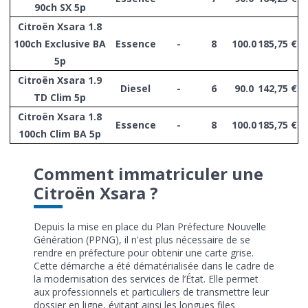
90ch SX 5p
Citroën Xsara 1.8
100ch Exclusive BA
Essence
-
8
100.0
185,75 €
5p
Citroën Xsara 1.9
Diesel
-
6
90.0
142,75 €
TD Clim 5p
Citroën Xsara 1.8
Essence
-
8
100.0
185,75 €
100ch Clim BA 5p
Comment immatriculer une
Citroën Xsara ?
Depuis la mise en place du Plan Préfecture Nouvelle
Génération (PPNG), il n'est plus nécessaire de se
rendre en préfecture pour obtenir une carte grise.
Cette démarche a été dématérialisée dans le cadre de
la modernisation des services de l’État. Elle permet
aux professionnels et particuliers de transmettre leur
dossier en ligne, évitant ainsi les longues files