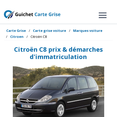
Carte Grise
Carte grise voiture
Marques voiture
Citroen
Citroën C8
Citroën C8 prix & démarches
d'immatriculation