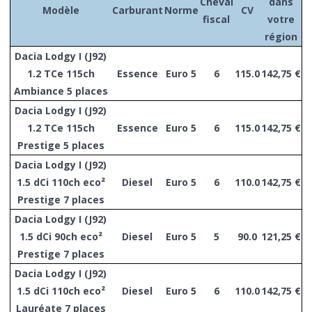
Cheval
dans
Modèle
Carburant
Norme
CV
fiscal
votre
région
Dacia Lodgy I (J92)
1.2 TCe 115ch
Essence
Euro 5
6
115.0
142,75 €
Ambiance 5 places
Dacia Lodgy I (J92)
1.2 TCe 115ch
Essence
Euro 5
6
115.0
142,75 €
Prestige 5 places
Dacia Lodgy I (J92)
1.5 dCi 110ch eco²
Diesel
Euro 5
6
110.0
142,75 €
Prestige 7 places
Dacia Lodgy I (J92)
1.5 dCi 90ch eco²
Diesel
Euro 5
5
90.0
121,25 €
Prestige 7 places
Dacia Lodgy I (J92)
1.5 dCi 110ch eco²
Diesel
Euro 5
6
110.0
142,75 €
Lauréate 7 places