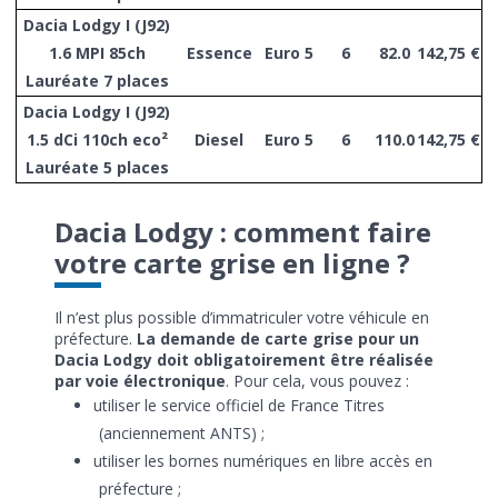
Dacia Lodgy I (J92)
1.6 MPI 85ch
Essence
Euro 5
6
82.0
142,75 €
Lauréate 7 places
Dacia Lodgy I (J92)
1.5 dCi 110ch eco²
Diesel
Euro 5
6
110.0
142,75 €
Lauréate 5 places
Dacia Lodgy : comment faire
votre carte grise en ligne ?
Il n’est plus possible d’immatriculer votre véhicule en
préfecture.
La demande de carte grise pour un
Dacia Lodgy doit obligatoirement être réalisée
par voie électronique
. Pour cela, vous pouvez :
utiliser le service officiel de France Titres
(anciennement ANTS) ;
utiliser les bornes numériques en libre accès en
préfecture ;