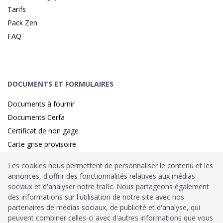
Tarifs
Pack Zen
FAQ
DOCUMENTS ET FORMULAIRES
Documents à fournir
Documents Cerfa
Certificat de non gage
Carte grise provisoire
Les cookies nous permettent de personnaliser le contenu et les
annonces, d'offrir des fonctionnalités relatives aux médias
Identité sécurisé par
France
Connect
sociaux et d'analyser notre trafic. Nous partageons également
des informations sur l'utilisation de notre site avec nos
Habilitation
Ministère de l’Intérieur
: n°212900
partenaires de médias sociaux, de publicité et d'analyse, qui
peuvent combiner celles-ci avec d'autres informations que vous