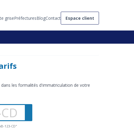
te grise
Préfectures
Blog
Contact
Espace client
arifs
ans les formalités d'immatriculation de votre
"AB-123-CD"