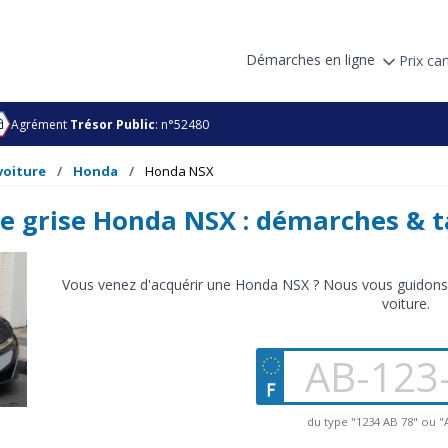
Démarches en ligne
Prix car
Agrément
Trésor Public
: n°52480
voiture
Honda
Honda NSX
e grise Honda NSX : démarches & t
Vous venez d'acquérir une Honda NSX ? Nous vous guidons d
voiture.
du type "1234 AB 78" ou 