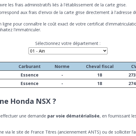
vre les frais administratifs liés à l'établissement de la carte grise.
espond aux frais d'envoi de la carte grise directement à l'adresse du 
 ligne pour connaître le coût exact de votre certificat d'immatriculation
aitez l'immatriculer.
Sélectionnez votre département :
Carburant
Norme
Cheval fiscal
C
Essence
-
18
273
Essence
-
18
274
ne Honda NSX ?
 effectuer une demande
par voie dématérialisée
, en fournissant l
gne via le site de France Titres (anciennement ANTS) ou de solliciter l