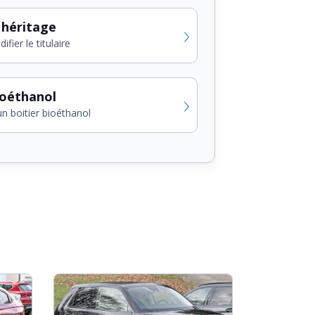
 héritage
fier le titulaire
ioéthanol
un boitier bioéthanol