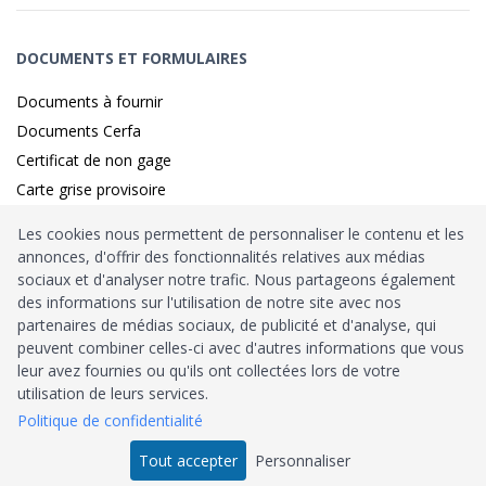
DOCUMENTS ET FORMULAIRES
Documents à fournir
Documents Cerfa
Certificat de non gage
Carte grise provisoire
Les cookies nous permettent de personnaliser le contenu et les
annonces, d'offrir des fonctionnalités relatives aux médias
Identité sécurisé par
France
Connect
sociaux et d'analyser notre trafic. Nous partageons également
des informations sur l'utilisation de notre site avec nos
Habilitation
Ministère de l’Intérieur
: n°212900
partenaires de médias sociaux, de publicité et d'analyse, qui
peuvent combiner celles-ci avec d'autres informations que vous
Agrément
Trésor Public
: n°52480
leur avez fournies ou qu'ils ont collectées lors de votre
utilisation de leurs services.
Tous droits réservés © 2026
Politique de confidentialité
Tout accepter
Personnaliser