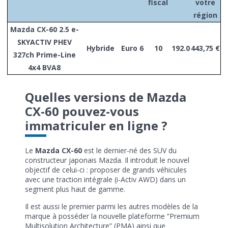
fiscal
votre
région
Mazda CX-60 2.5 e-
SKYACTIV PHEV
Hybride
Euro 6
10
192.0
443,75 €
327ch Prime-Line
4x4 BVA8
Quelles versions de Mazda
CX-60 pouvez-vous
immatriculer en ligne ?
Le
Mazda CX-60
est le dernier-né des SUV du
constructeur japonais Mazda. Il introduit le nouvel
objectif de celui-ci : proposer de grands véhicules
avec une traction intégrale (i-Activ AWD) dans un
segment plus haut de gamme.
Il est aussi le premier parmi les autres modèles de la
marque à posséder la nouvelle plateforme “Premium
Multisolution Architecture” (PMA) ainsi que