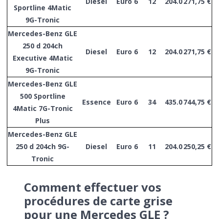
Diesel
Euro 6
12
204.0
271,75 €
Sportline 4Matic
9G-Tronic
Mercedes-Benz GLE
250 d 204ch
Diesel
Euro 6
12
204.0
271,75 €
Executive 4Matic
9G-Tronic
Mercedes-Benz GLE
500 Sportline
Essence
Euro 6
34
435.0
744,75 €
4Matic 7G-Tronic
Plus
Mercedes-Benz GLE
250 d 204ch 9G-
Diesel
Euro 6
11
204.0
250,25 €
Tronic
Comment effectuer vos
procédures de carte grise
pour une Mercedes GLE ?