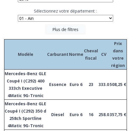
Sélectionnez votre département :
Plus de filtres
Prix
Cheval
dans
Modèle
Carburant
Norme
CV
fiscal
votre
région
Mercedes-Benz GLE
Coupé I (C292) 400
Essence
Euro 6
23
333.0
508,25 €
333ch Executive
4Matic 9G-Tronic
Mercedes-Benz GLE
Coupé I (C292) 350 d
Diesel
Euro 6
16
258.0
357,75 €
258ch Sportline
4Matic 9G-Tronic