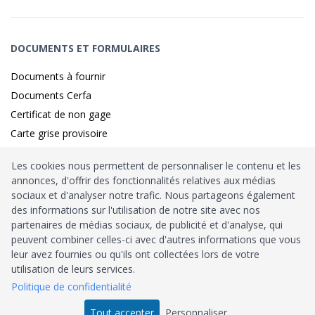
DOCUMENTS ET FORMULAIRES
Documents à fournir
Documents Cerfa
Certificat de non gage
Carte grise provisoire
Les cookies nous permettent de personnaliser le contenu et les
annonces, d'offrir des fonctionnalités relatives aux médias
Identité sécurisé par
France
Connect
sociaux et d'analyser notre trafic. Nous partageons également
des informations sur l'utilisation de notre site avec nos
Habilitation
Ministère de l’Intérieur
: n°212900
partenaires de médias sociaux, de publicité et d'analyse, qui
peuvent combiner celles-ci avec d'autres informations que vous
Agrément
Trésor Public
: n°52480
leur avez fournies ou qu'ils ont collectées lors de votre
utilisation de leurs services.
Tous droits réservés © 2026
Politique de confidentialité
Tout accepter
Personnaliser