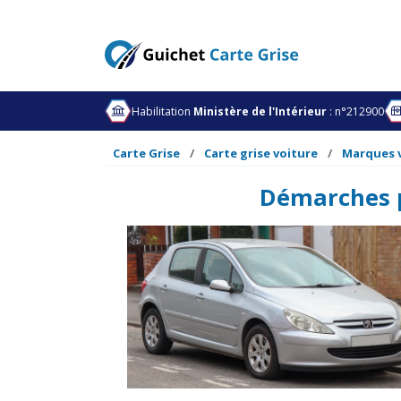
Habilitation
Ministère de l'Intérieur
: n°212900
Carte Grise
Carte grise voiture
Marques 
Démarches p