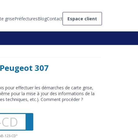
te grise
Préfectures
Blog
Contact
Espace client
 Peugeot 307
is pour effectuer les démarches de carte grise,
 même pour la mise à jour des informations de la
ques techniques, etc.). Comment procéder ?
"AB-123-CD"