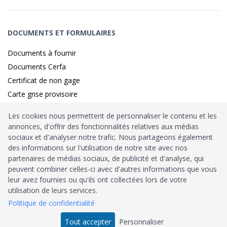
DOCUMENTS ET FORMULAIRES
Documents à fournir
Documents Cerfa
Certificat de non gage
Carte grise provisoire
Les cookies nous permettent de personnaliser le contenu et les
annonces, d'offrir des fonctionnalités relatives aux médias
Identité sécurisé par
France
Connect
sociaux et d'analyser notre trafic. Nous partageons également
des informations sur l'utilisation de notre site avec nos
Habilitation
Ministère de l’Intérieur
: n°212900
partenaires de médias sociaux, de publicité et d'analyse, qui
peuvent combiner celles-ci avec d'autres informations que vous
Agrément
Trésor Public
: n°52480
leur avez fournies ou qu'ils ont collectées lors de votre
utilisation de leurs services.
Tous droits réservés © 2026
Politique de confidentialité
Tout accepter
Personnaliser