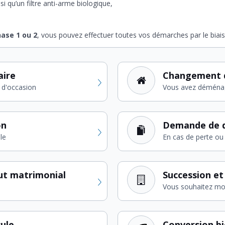
nsi qu’un filtre anti-arme biologique,
ase 1 ou 2
, vous pouvez effectuer toutes vos démarches par le biais 
aire
Changement 
 d'occasion
Vous avez déména
on
Demande de d
le
En cas de perte ou 
ut matrimonial
Succession et
Vous souhaitez modi
cule
Conversion b