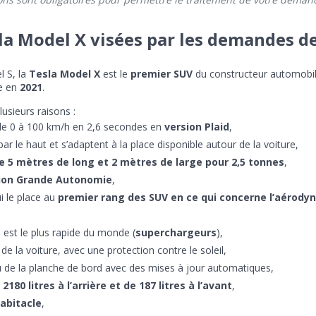
la Model X visées par les demandes de
l S, la
Tesla Model X
est le
premier SUV
du constructeur automobil
le en
2021
.
usieurs raisons :
de 0 à 100 km/h en 2,6 secondes en
version Plaid
,
par le haut et s’adaptent à la place disponible autour de la voiture,
e 5 mètres de long et 2 mètres de large pour 2,5 tonnes
,
ion Grande Autonomie
,
ui le place au
premier rang des SUV en ce qui concerne l’aérod
 est le plus rapide du monde (
superchargeurs
),
 de la voiture, avec une protection contre le soleil,
u de la planche de bord avec des mises à jour automatiques,
2180 litres à l’arrière et de 187 litres à l’avant
,
habitacle
,