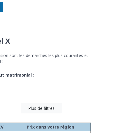
l X
ion sont les démarches les plus courantes et
 :
ut matrimonial
;
Plus de filtres
CV
Prix dans votre région