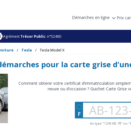
Démarches en ligne
Prix car
Agrément
Trésor Public
: n°52480
voiture
Tesla
Tesla Model X
 démarches pour la carte grise d’un
Comment obtenir votre certificat d’immatriculation simplem
neuve ou d’occasion ? Guichet Carte Grise 
du type "1234 AB 78" ou 