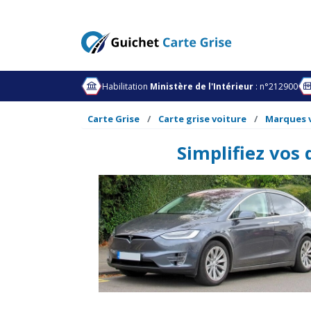
Habilitation
Ministère de l'Intérieur
: n°212900
Carte Grise
Carte grise voiture
Marques 
Simplifiez vos