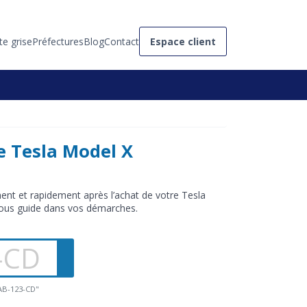
te grise
Préfectures
Blog
Contact
Espace client
e Tesla Model X
ent et rapidement après l’achat de votre Tesla
vous guide dans vos démarches.
"AB-123-CD"