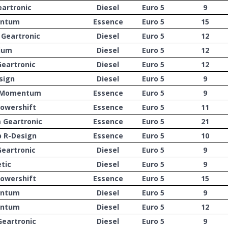
eartronic
Diesel
Euro 5
9
entum
Essence
Euro 5
15
Geartronic
Diesel
Euro 5
12
nium
Diesel
Euro 5
12
Geartronic
Diesel
Euro 5
12
sign
Diesel
Euro 5
9
p Momentum
Essence
Euro 5
9
Powershift
Essence
Euro 5
11
 Geartronic
Essence
Euro 5
21
p R-Design
Essence
Euro 5
10
Geartronic
Diesel
Euro 5
9
tic
Diesel
Euro 5
9
Powershift
Essence
Euro 5
15
entum
Diesel
Euro 5
9
entum
Diesel
Euro 5
12
eartronic
Diesel
Euro 5
9