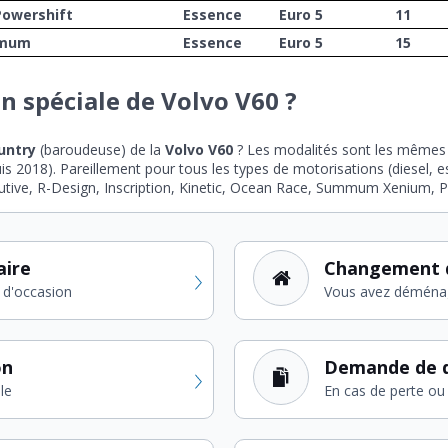
owershift
Essence
Euro 5
11
mmum
Essence
Euro 5
15
on spéciale de Volvo V60 ?
untry
(baroudeuse) de la
Volvo V60
? Les modalités sont les mêmes 
s 2018). Pareillement pour tous les types de motorisations (diesel, 
tive, R-Design, Inscription, Kinetic, Ocean Race, Summum Xenium, Pur
aire
Changement 
 d'occasion
Vous avez déména
on
Demande de d
le
En cas de perte ou 