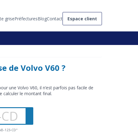
te grise
Préfectures
Blog
Contact
Espace client
se de Volvo V60 ?
our une Volvo V60, il n’est parfois pas facile de
e calculer le montant final.
"AB-123-CD"