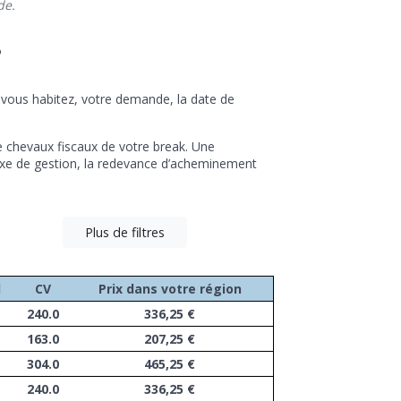
de.
?
où vous habitez, votre demande, la date de
 de chevaux fiscaux de votre break. Une
 taxe de gestion, la redevance d’acheminement
Plus de filtres
l
CV
Prix dans votre région
240.0
336,25 €
163.0
207,25 €
304.0
465,25 €
240.0
336,25 €