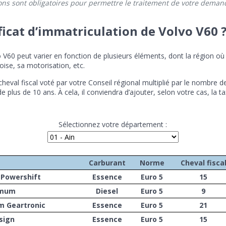
ons sont obligatoires pour permettre le traitement de votre deman
ificat d’immatriculation de Volvo V60 
lvo V60 peut varier en fonction de plusieurs éléments, dont la région 
ise, sa motorisation, etc.
du cheval fiscal voté par votre Conseil régional multiplié par le nombre
 plus de 10 ans. À cela, il conviendra d’ajouter, selon votre cas, la
Sélectionnez votre département :
Carburant
Norme
Cheval fisca
Powershift
Essence
Euro 5
15
mmum
Diesel
Euro 5
9
m Geartronic
Essence
Euro 5
21
sign
Essence
Euro 5
15