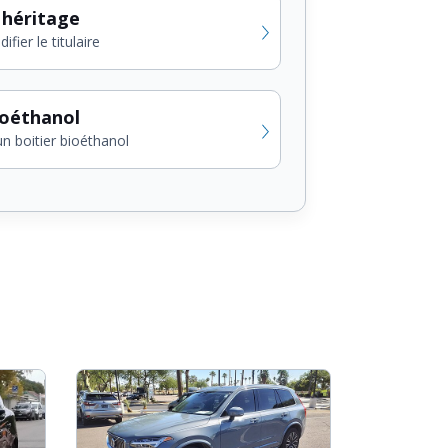
 héritage
fier le titulaire
ioéthanol
un boitier bioéthanol