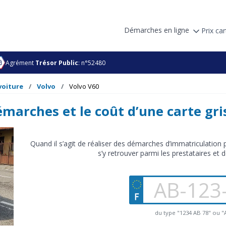
Démarches en ligne
Prix car
Agrément
Trésor Public
: n°52480
voiture
Volvo
Volvo V60
émarches et le coût d’une carte gri
Quand il s’agit de réaliser des démarches d’immatriculation p
s’y retrouver parmi les prestataires et d
du type "1234 AB 78" ou 