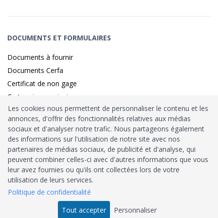
DOCUMENTS ET FORMULAIRES
Documents à fournir
Documents Cerfa
Certificat de non gage
Carte grise provisoire
Les cookies nous permettent de personnaliser le contenu et les
annonces, d'offrir des fonctionnalités relatives aux médias
sociaux et d'analyser notre trafic. Nous partageons également
Identité sécurisé par
France
Connect
des informations sur l'utilisation de notre site avec nos
partenaires de médias sociaux, de publicité et d'analyse, qui
Habilitation
Ministère de l’Intérieur
: n°212900
peuvent combiner celles-ci avec d'autres informations que vous
leur avez fournies ou qu'ils ont collectées lors de votre
Agrément
Trésor Public
: n°52480
utilisation de leurs services.
Politique de confidentialité
Tous droits réservés © 2026
Tout accepter
Personnaliser