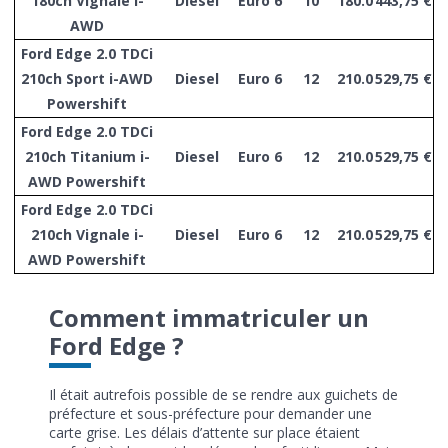
180ch Vignale i-
Diesel
Euro 6
10
180.0
443,75 €
AWD
Ford Edge 2.0 TDCi
210ch Sport i-AWD
Diesel
Euro 6
12
210.0
529,75 €
Powershift
Ford Edge 2.0 TDCi
210ch Titanium i-
Diesel
Euro 6
12
210.0
529,75 €
AWD Powershift
Ford Edge 2.0 TDCi
210ch Vignale i-
Diesel
Euro 6
12
210.0
529,75 €
AWD Powershift
Comment immatriculer un
Ford Edge ?
Il était autrefois possible de se rendre aux guichets de
préfecture et sous-préfecture pour demander une
carte grise. Les délais d’attente sur place étaient