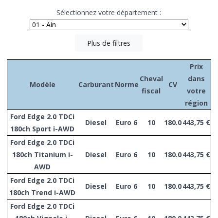
Sélectionnez votre département :
Plus de filtres
Prix
Cheval
dans
Modèle
Carburant
Norme
CV
fiscal
votre
région
Ford Edge 2.0 TDCi
Diesel
Euro 6
10
180.0
443,75 €
180ch Sport i-AWD
Ford Edge 2.0 TDCi
180ch Titanium i-
Diesel
Euro 6
10
180.0
443,75 €
AWD
Ford Edge 2.0 TDCi
Diesel
Euro 6
10
180.0
443,75 €
180ch Trend i-AWD
Ford Edge 2.0 TDCi