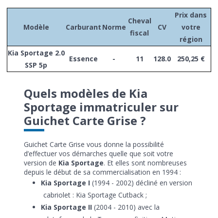
Prix dans
Cheval
Modèle
Carburant
Norme
CV
votre
fiscal
région
Kia Sportage 2.0
Essence
-
11
128.0
250,25 €
SSP 5p
Quels modèles de Kia
Sportage immatriculer sur
Guichet Carte Grise ?
Guichet Carte Grise vous donne la possibilité
d’effectuer vos démarches quelle que soit votre
version de
Kia Sportage
. Et elles sont nombreuses
depuis le début de sa commercialisation en 1994 :
Kia Sportage I
(1994 - 2002) décliné en version
cabriolet : Kia Sportage Cutback ;
Kia Sportage II
(2004 - 2010) avec la