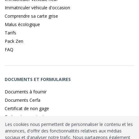
Immatriculer véhicule d'occasion
Comprendre sa carte grise
Malus écologique
Tarifs
Pack Zen
FAQ
DOCUMENTS ET FORMULAIRES
Documents à fournir
Documents Cerfa
Certificat de non gage
Carte grise provisoire
Les cookies nous permettent de personnaliser le contenu et les
annonces, d'offrir des fonctionnalités relatives aux médias
sociaux et d'analyser notre trafic. Nous partageons également
Identité sécurisé par
France
Connect