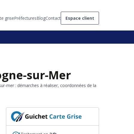
te grise
Préfectures
Blog
Contact
Espace client
logne-sur-Mer
sur-mer : démarches à réaliser, coordonnées de la