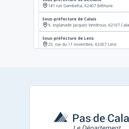
181 rue Gambetta, 62407 Béthune
Sous-préfecture de Calais
9, esplanade Jacques Vendroux, 62107 Cala
Sous-préfecture de Lens
25, rue du 11 novembre, 62307 Lens
Sous-préfecture de Montreuil-sur-Mer
7-9-11, rue d'Hérambault, 62170 Montreuil
Sous-préfecture de Saint-Omer
41, rue Saint Bertin, 62504 Saint-Omer