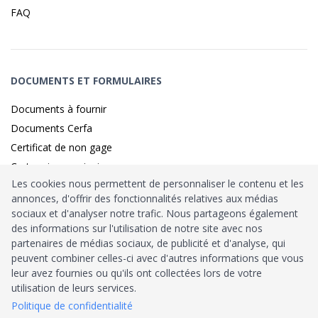
FAQ
DOCUMENTS ET FORMULAIRES
Documents à fournir
Documents Cerfa
Certificat de non gage
Carte grise provisoire
Les cookies nous permettent de personnaliser le contenu et les
annonces, d'offrir des fonctionnalités relatives aux médias
sociaux et d'analyser notre trafic. Nous partageons également
Identité sécurisé par
France
Connect
des informations sur l'utilisation de notre site avec nos
partenaires de médias sociaux, de publicité et d'analyse, qui
Habilitation
Ministère de l’Intérieur
: n°212900
peuvent combiner celles-ci avec d'autres informations que vous
leur avez fournies ou qu'ils ont collectées lors de votre
Agrément
Trésor Public
: n°52480
utilisation de leurs services.
Politique de confidentialité
Tous droits réservés © 2026