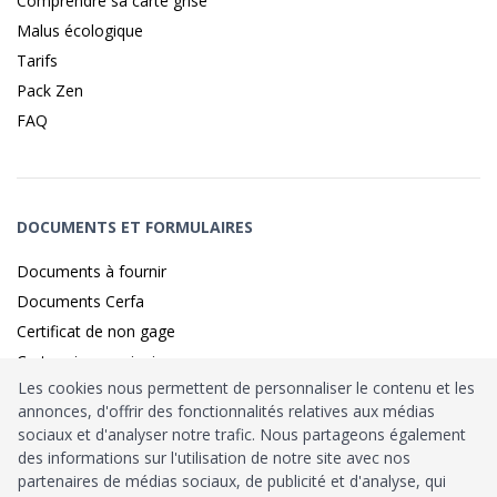
Comprendre sa carte grise
Malus écologique
Tarifs
Pack Zen
FAQ
DOCUMENTS ET FORMULAIRES
Documents à fournir
Documents Cerfa
Certificat de non gage
Carte grise provisoire
Les cookies nous permettent de personnaliser le contenu et les
annonces, d'offrir des fonctionnalités relatives aux médias
sociaux et d'analyser notre trafic. Nous partageons également
Identité sécurisé par
France
Connect
des informations sur l'utilisation de notre site avec nos
partenaires de médias sociaux, de publicité et d'analyse, qui
Habilitation
Ministère de l’Intérieur
: n°212900