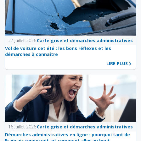
27 Juillet 2026
Carte grise et démarches administratives
Vol de voiture cet été : les bons réflexes et les
démarches à connaître
LIRE PLUS
16 Juillet 2026
Carte grise et démarches administratives
Démarches administratives en ligne : pourquoi tant de
Français renoncent, et comment aller au bout