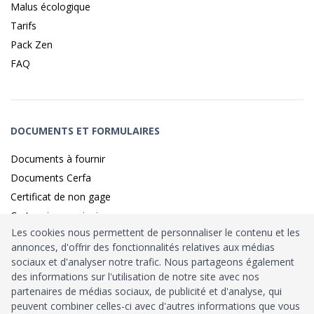
Malus écologique
Tarifs
Pack Zen
FAQ
DOCUMENTS ET FORMULAIRES
Documents à fournir
Documents Cerfa
Certificat de non gage
Carte grise provisoire
Les cookies nous permettent de personnaliser le contenu et les
annonces, d'offrir des fonctionnalités relatives aux médias
sociaux et d'analyser notre trafic. Nous partageons également
Identité sécurisé par
France
Connect
des informations sur l'utilisation de notre site avec nos
partenaires de médias sociaux, de publicité et d'analyse, qui
Habilitation
Ministère de l’Intérieur
: n°212900
peuvent combiner celles-ci avec d'autres informations que vous