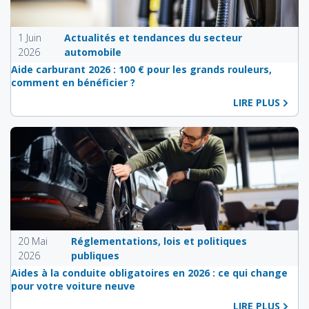
1 Juin
Actualités et tendances du secteur
2026
automobile
Aide carburant 2026 : 100 € pour les grands rouleurs,
comment en bénéficier ?
LIRE PLUS
20 Mai
Réglementations, lois et politiques
2026
publiques
Aides à la conduite obligatoires en 2026 : ce qui change
pour votre voiture neuve
LIRE PLUS