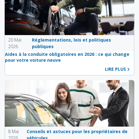
20 Mai
Réglementations, lois et politiques
2026
publiques
Aides à la conduite obligatoires en 2026 : ce qui change
pour votre voiture neuve
LIRE PLUS
8 Mai
Conseils et astuces pour les propriétaires de
2026
véhicules