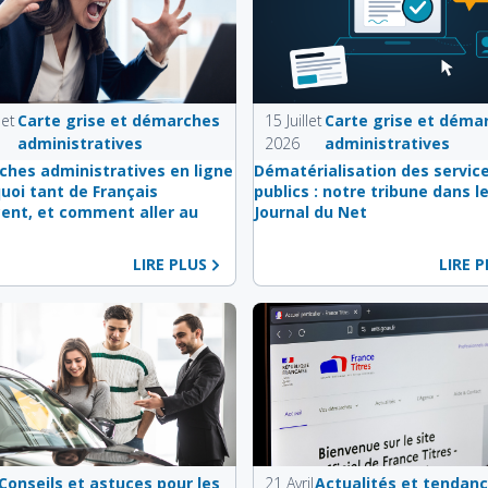
let
Carte grise et démarches
15 Juillet
Carte grise et déma
administratives
2026
administratives
hes administratives en ligne
Dématérialisation des servic
quoi tant de Français
publics : notre tribune dans l
ent, et comment aller au
Journal du Net
LIRE PLUS
LIRE 
Conseils et astuces pour les
21 Avril
Actualités et tendan