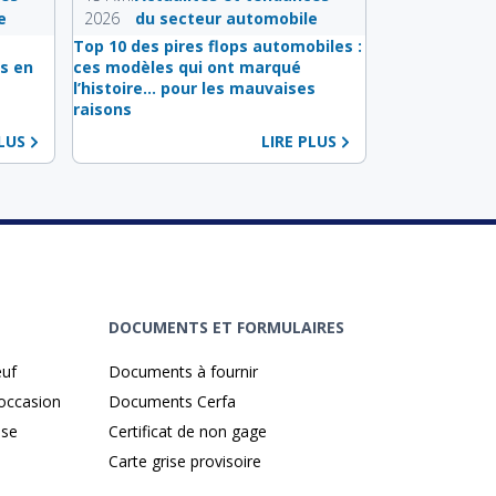
e
2026
du secteur automobile
s
Top 10 des pires flops automobiles :
s en
ces modèles qui ont marqué
l’histoire… pour les mauvaises
raisons
PLUS
LIRE PLUS
DOCUMENTS ET FORMULAIRES
euf
Documents à fournir
'occasion
Documents Cerfa
ise
Certificat de non gage
Carte grise provisoire