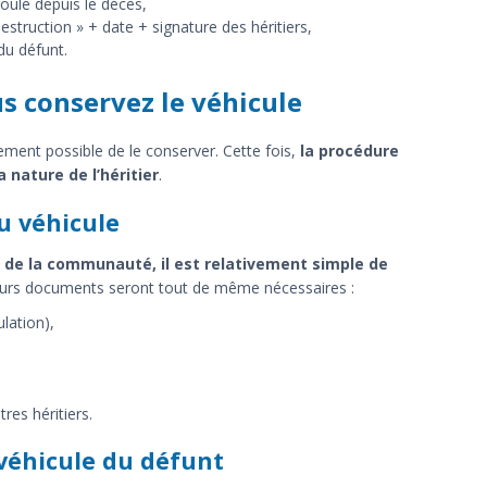
roulé depuis le décès,
struction » + date + signature des héritiers,
du défunt.
us conservez le véhicule
lement possible de le conserver. Cette fois,
la procédure
 nature de l’héritier
.
u véhicule
e de la communauté, il est relativement simple de
ieurs documents seront tout de même nécessaires :
lation),
res héritiers.
 véhicule du défunt