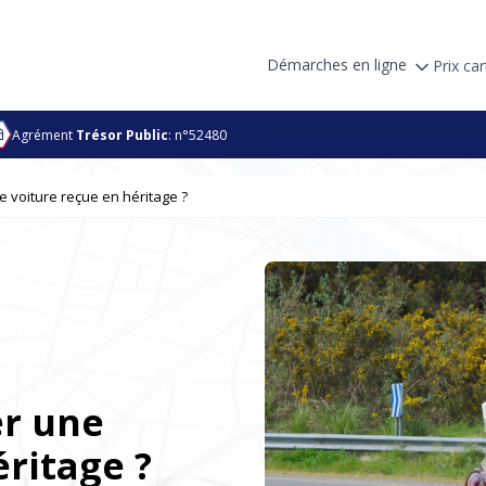
Démarches en ligne
Prix car
Agrément
Trésor Public
: n°52480
ne voiture reçue en héritage ?
er une
éritage ?