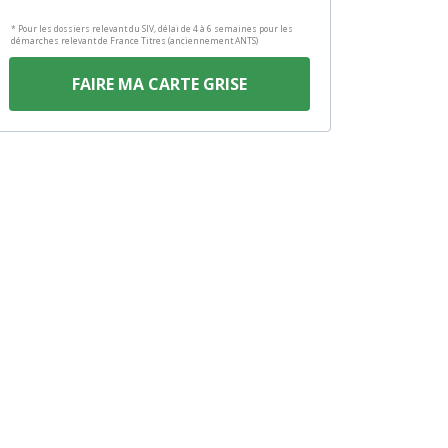
* Pour les dossiers relevant du SIV, délai de 4 à 6 semaines pour les
démarches relevant de France Titres (anciennement ANTS)
FAIRE MA CARTE GRISE