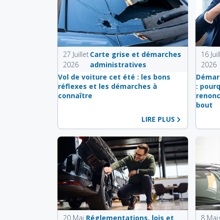
27 Juillet
Carte grise et démarches
16 Juil
2026
administratives
2026
Vol de voiture cet été : les bons
Démarc
réflexes et les démarches à
: pour
connaître
renonc
bout
LIRE PLUS
20 Mai
Réglementations, lois et
8 Mai