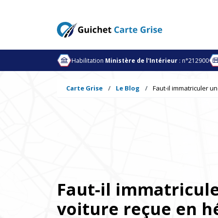
Habilitation
Ministère de l'Intérieur
: n°212900
Carte Grise
Le Blog
Faut-il immatriculer u
Faut-il immatricul
voiture reçue en h