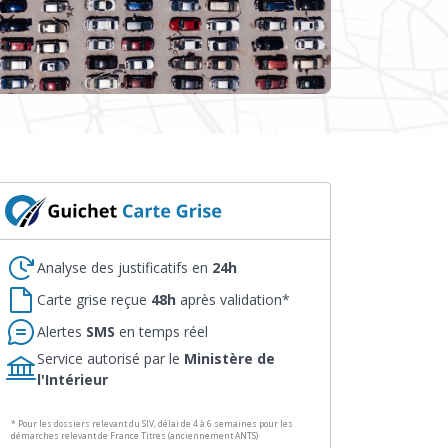
Analyse des justificatifs en
24h
Carte grise reçue
48h
après validation*
Alertes
SMS
en temps réel
Service autorisé par le
Ministère de
l'Intérieur
* Pour les dossiers relevant du SIV, délai de 4 à 6 semaines pour les
démarches relevant de France Titres (anciennement ANTS)