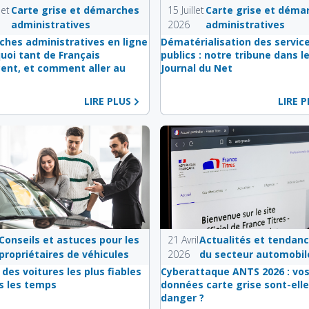
let
Carte grise et démarches
15 Juillet
Carte grise et déma
administratives
2026
administratives
hes administratives en ligne
Dématérialisation des servic
quoi tant de Français
publics : notre tribune dans l
ent, et comment aller au
Journal du Net
LIRE PLUS
LIRE 
Conseils et astuces pour les
21 Avril
Actualités et tendan
propriétaires de véhicules
2026
du secteur automobil
 des voitures les plus fiables
Cyberattaque ANTS 2026 : vo
s les temps
données carte grise sont-elle
danger ?