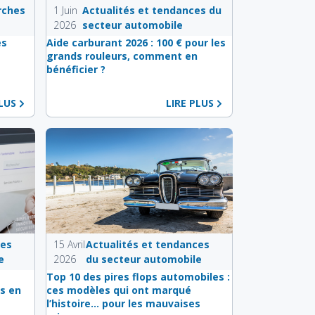
rches
1 Juin
Actualités et tendances du
2026
secteur automobile
es
Aide carburant 2026 : 100 € pour les
e
grands rouleurs, comment en
bénéficier ?
PLUS
LIRE PLUS
ces
15 Avril
Actualités et tendances
e
2026
du secteur automobile
s
Top 10 des pires flops automobiles :
s en
ces modèles qui ont marqué
l’histoire… pour les mauvaises