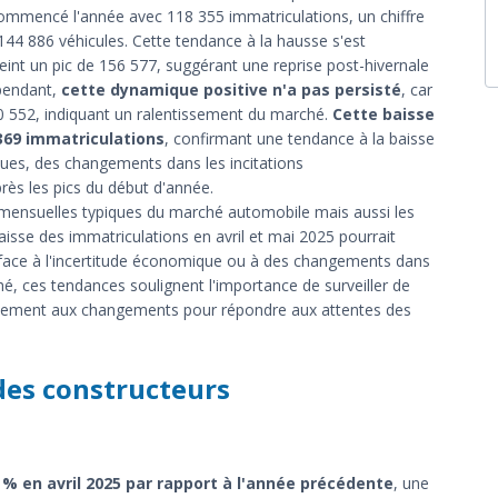
commencé l'année avec 118 355 immatriculations, un chiffre
44 886 véhicules. Cette tendance à la hausse s'est
eint un pic de 156 577, suggérant une reprise post-hivernale
ependant,
cette dynamique positive n'a pas persisté
, car
40 552, indiquant un ralentissement du marché.
Cette baisse
369 immatriculations
, confirmant une tendance à la baisse
ques, des changements dans les incitations
ès les pics du début d'année.
ns mensuelles typiques du marché automobile mais aussi les
aisse des immatriculations en avril et mai 2025 pourrait
face à l'incertitude économique ou à des changements dans
ché, ces tendances soulignent l'importance de surveiller de
pidement aux changements pour répondre aux attentes des
des constructeurs
 % en avril 2025 par rapport à l'année précédente
, une