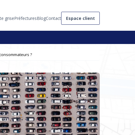
te grise
Préfectures
Blog
Contact
Espace client
s consommateurs ?