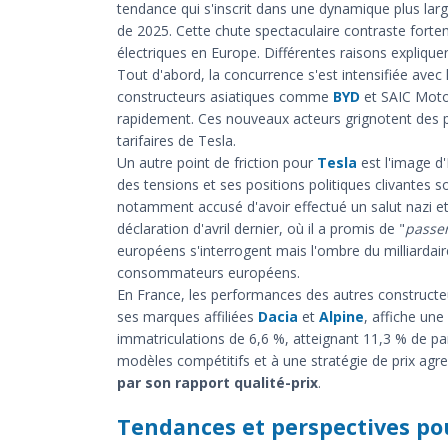
tendance qui s'inscrit dans une dynamique plus lar
de 2025. Cette chute spectaculaire contraste forte
électriques en Europe. Différentes raisons expliquen
Tout d'abord, la concurrence s'est intensifiée avec
constructeurs asiatiques comme
BYD
et SAIC Motor
rapidement. Ces nouveaux acteurs grignotent des p
tarifaires de Tesla.
Un autre point de friction pour
Tesla
est l'image d'
des tensions et ses positions politiques clivantes
notamment accusé d'avoir effectué un salut nazi et
déclaration d'avril dernier, où il a promis de "
passe
européens s'interrogent mais l'ombre du milliardair
consommateurs européens.
En France, les performances des autres construct
ses marques affiliées
Dacia
et
Alpine
, affiche un
immatriculations de 6,6 %, atteignant 11,3 % de pa
modèles compétitifs et à une stratégie de prix agre
par son rapport qualité-prix
.
Tendances et perspectives pou