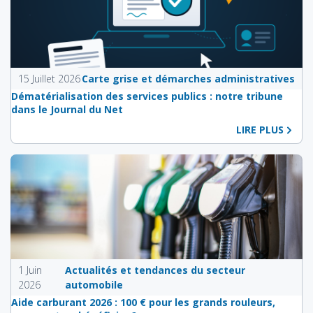
15 Juillet 2026
Carte grise et démarches administratives
Dématérialisation des services publics : notre tribune
dans le Journal du Net
LIRE PLUS
1 Juin
Actualités et tendances du secteur
2026
automobile
Aide carburant 2026 : 100 € pour les grands rouleurs,