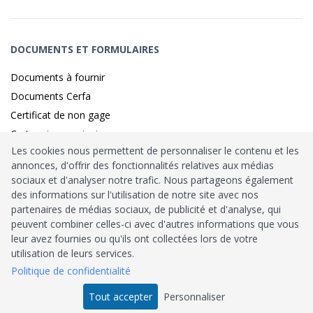
DOCUMENTS ET FORMULAIRES
Documents à fournir
Documents Cerfa
Certificat de non gage
Carte grise provisoire
Les cookies nous permettent de personnaliser le contenu et les
annonces, d'offrir des fonctionnalités relatives aux médias
sociaux et d'analyser notre trafic. Nous partageons également
Identité sécurisé par
France
Connect
des informations sur l'utilisation de notre site avec nos
partenaires de médias sociaux, de publicité et d'analyse, qui
Habilitation
Ministère de l’Intérieur
: n°212900
peuvent combiner celles-ci avec d'autres informations que vous
leur avez fournies ou qu'ils ont collectées lors de votre
Agrément
Trésor Public
: n°52480
utilisation de leurs services.
Politique de confidentialité
Tous droits réservés © 2026
Tout accepter
Personnaliser