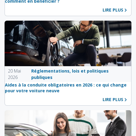
comment en bénéficier ?
LIRE PLUS
20 Mai
Réglementations, lois et politiques
2026
publiques
Aides à la conduite obligatoires en 2026 : ce qui change
pour votre voiture neuve
LIRE PLUS