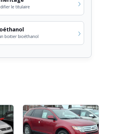
fier le titulaire
ioéthanol
un boitier bioéthanol