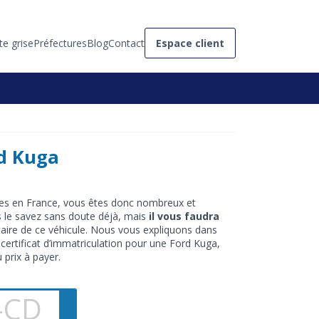
te grise
Préfectures
Blog
Contact
Espace client
rd Kuga
ées en France, vous êtes donc nombreux et
s le savez sans doute déjà, mais
il vous faudra
ire de ce véhicule. Nous vous expliquons dans
 certificat d’immatriculation pour une Ford Kuga,
 prix à payer.