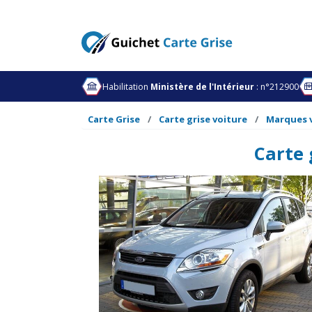
Habilitation
Ministère de l'Intérieur
: n°212900
Carte Grise
Carte grise voiture
Marques 
Carte 