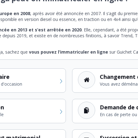
Europe en 2008
, après avoir été annoncée en 2007. Il s’agit du prem
isponible en version diesel ou essence, en traction ou en 4x4 ainsi qu’
ncée en 2013 et s’est arrêtée en 2020
. Elle, cependant, a été pr
ite depuis 2019, et existe en de nombreuses finitions, à savoir Trend,
uga, sachez que
vous pouvez l’immatriculer en ligne
sur Guichet Ca
aire
Changement 
 d'occasion
Vous avez déména
on
Demande de d
le
En cas de perte ou 
ut matrimonial
Succession et