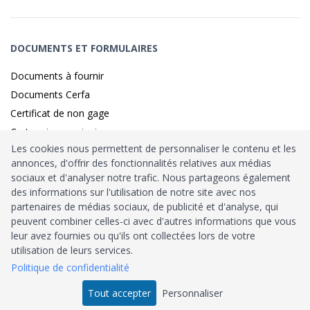
DOCUMENTS ET FORMULAIRES
Documents à fournir
Documents Cerfa
Certificat de non gage
Carte grise provisoire
Les cookies nous permettent de personnaliser le contenu et les
annonces, d'offrir des fonctionnalités relatives aux médias
sociaux et d'analyser notre trafic. Nous partageons également
Identité sécurisé par
France
Connect
des informations sur l'utilisation de notre site avec nos
partenaires de médias sociaux, de publicité et d'analyse, qui
Habilitation
Ministère de l’Intérieur
: n°212900
peuvent combiner celles-ci avec d'autres informations que vous
leur avez fournies ou qu'ils ont collectées lors de votre
Agrément
Trésor Public
: n°52480
utilisation de leurs services.
Politique de confidentialité
Tous droits réservés © 2026
Tout accepter
Personnaliser